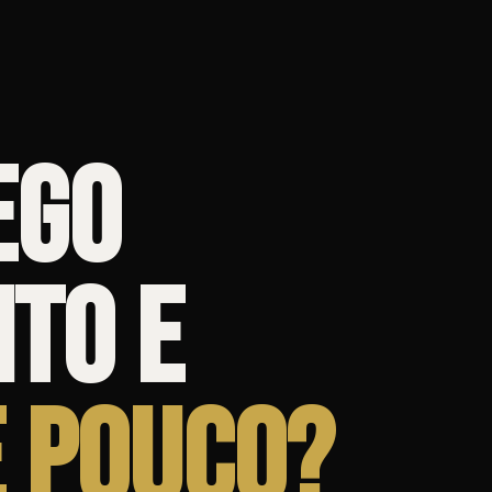
ego
ito e
 pouco?