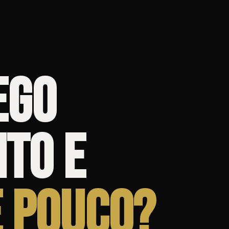
ego
ito e
 pouco?