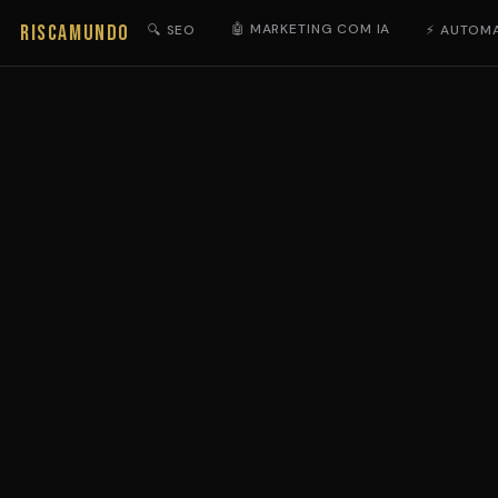
RISCAMUNDO
🤖 MARKETING COM IA
🔍 SEO
⚡ AUTOM