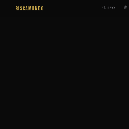
RISCAMUNDO
🤖
🔍 SEO