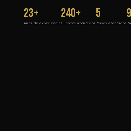
23+
240+
5
Anos de experiência
Clientes atendidos
Países atendidos
Pa