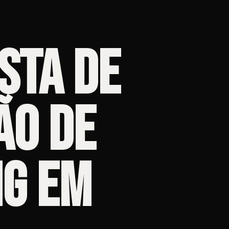
sta de
ão de
g em