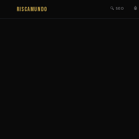
RISCAMUNDO
🤖
🔍 SEO