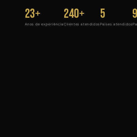
23+
240+
5
Anos de experiência
Clientes atendidos
Países atendidos
Pa