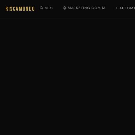
RISCAMUNDO
🤖 MARKETING COM IA
🔍 SEO
⚡ AUTOM