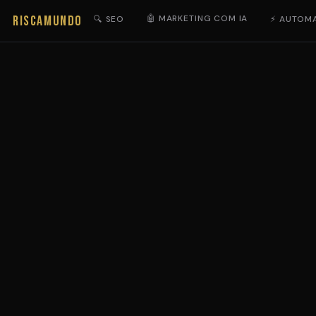
RISCAMUNDO
🤖 MARKETING COM IA
🔍 SEO
⚡ AUTOM