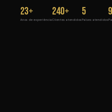
23+
240+
5
Anos de experiência
Clientes atendidos
Países atendidos
Pa