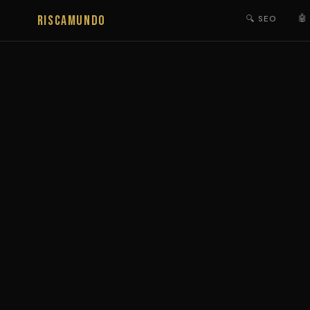
RISCAMUNDO
🤖
🔍 SEO