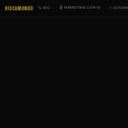
RISCAMUNDO
🤖 MARKETING COM IA
🔍 SEO
⚡ AUTOM