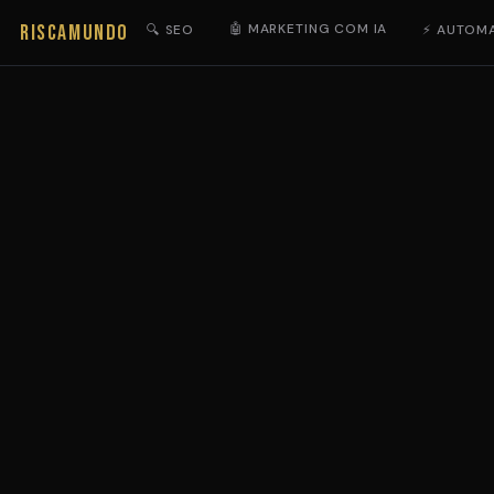
RISCAMUNDO
🤖 MARKETING COM IA
🔍 SEO
⚡ AUTOM