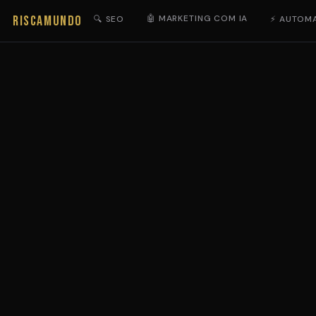
RISCAMUNDO
🤖 MARKETING COM IA
🔍 SEO
⚡ AUTOM