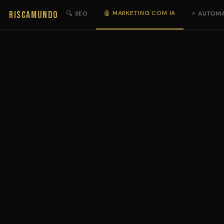
RISCAMUNDO
🤖 MARKETING COM IA
🔍 SEO
⚡ AUTOM