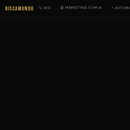
RISCAMUNDO
🤖 MARKETING COM IA
🔍 SEO
⚡ AUTOM